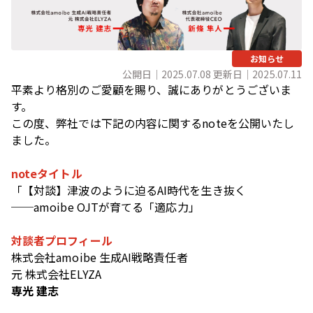
お知らせ
公開日｜2025.07.08 更新日｜2025.07.11
平素より格別のご愛顧を賜り、誠にありがとうございま
す。
この度、弊社では下記の内容に関するnoteを公開いたし
ました。
noteタイトル
「【対談】津波のように迫るAI時代を生き抜く
──amoibe OJTが育てる「適応力」
対談者プロフィール
株式会社amoibe 生成AI戦略責任者
元 株式会社ELYZA
専光 建志