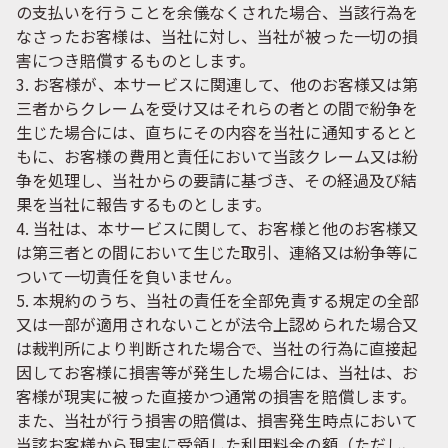
の支払いを行うことを余儀なくされた場合、当該行為を
なさったお客様は、当社に対し、当社が被った一切の損
害につき賠償するものとします。
3. お客様が、本サービスに関連して、他のお客様又は第
三者からクレームを受け又はそれらの者との間で紛争を
生じた場合には、直ちにその内容を当社に通知するとと
もに、お客様の費用と責任において当該クレーム又は紛
争を処理し、当社からの要請に基づき、その経過及び結
果を当社に報告するものとします。
4. 当社は、本サービスに関して、お客様と他のお客様又
は第三者との間において生じた取引、連絡又は紛争等に
ついて一切責任を負いません。
5. 本規約のうち、当社の責任を全部免責する規定の全部
又は一部が適用されないことが法令上認められた場合又
は裁判所により判断された場合で、当社の行為に直接起
因してお客様に損害等が発生した場合には、当社は、お
客様が現実に被った直接かつ通常の損害を賠償します。
また、当社が行う損害の賠償は、損害発生時点において
当該お客様から現実に受領した利用料金の額（ただし、