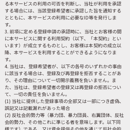
る本サービスの利用の可否を判断し、当社が利用を承認
する場合には、当該登録希望者に承認した旨を通知する
とともに、本サービスの利用に必要なID等を発行しま
す。
3. 前項に定める登録申請の承認時に、当社とお客様の間
に本サービスに関する利用契約（以下、「本契約」とい
います）が成立するものとし、お客様は本契約の成立以
降、本サービスを利用することができるようになりま
す。
4. 当社は、登録希望者が、以下の各号のいずれかの事由
に該当する場合は、登録及び再登録を拒否することがあ
り、その理由について一切開示義務を負いません。ま
た、当社は、登録希望者の登録又は再登録の拒否につい
て、一切の責任を負いません。
(1) 当社に提供した登録事項の全部又は一部につき虚偽、
誤記又は記載漏れがあった場合
(2) 反社会的勢力等（暴力団、暴力団員、右翼団体、反社
会的勢力、その他これに準じる者を意味します。以下同
様です）である、又は資金提供その他を通じて反社会的