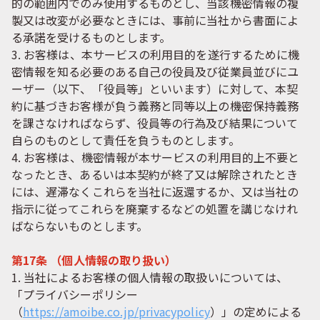
的の範囲内でのみ使用するものとし、当該機密情報の複
製又は改変が必要なときには、事前に当社から書面によ
る承諾を受けるものとします。
3. お客様は、本サービスの利用目的を遂行するために機
密情報を知る必要のある自己の役員及び従業員並びにユ
ーザー（以下、「役員等」といいます）に対して、本契
約に基づきお客様が負う義務と同等以上の機密保持義務
を課さなければならず、役員等の行為及び結果について
自らのものとして責任を負うものとします。
4. お客様は、機密情報が本サービスの利用目的上不要と
なったとき、あるいは本契約が終了又は解除されたとき
には、遅滞なくこれらを当社に返還するか、又は当社の
指示に従ってこれらを廃棄するなどの処置を講じなけれ
ばならないものとします。
第17条 （個人情報の取り扱い）
1. 当社によるお客様の個人情報の取扱いについては、
「プライバシーポリシー
（
https://amoibe.co.jp/privacypolicy
）」の定めによる